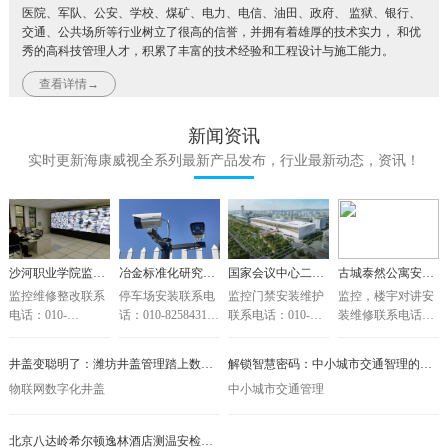
医院、军队、公安、学校、煤矿、电力、电信、油田、政府、 监狱、银行、
交通、公共场所等行业树立了很高的信誉，并拥有着雄厚的技术实力， 和优
秀的高科技管理人才，积累了丰富的技术经验和工程设计与施工能力。
查看详情→
新闻资讯
实时更新海康威视全系列最新产品发布，行业最新动态，资讯！
沙河职业学院监控整改项目开工
冶金标准化研究院停车场项目开工
国家会议中心二期监控门禁项目竣工验收
古城泰然公寓安防系统竣工验收
监控维修整改联系
停车场安装联系电
监控门禁安装维护
监控，楼宇对讲安
电话：010-
话：010-82584318
联系电话：010-
装维修联系电话：
82584318
13910428128
82584318
010-82584318
13910428128
18610501889
13910428128
13910428128
井盖变聪明了：潍坊井盖管理踏上数字化之路
解锁智慧密码：中小城市交通智理的宜春模式
18610501889
18610501889
18610501889
物联网数字化井盖
中小城市交通管理
北京八达岭希尔顿逸林酒店测温安检门安装